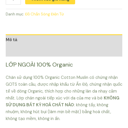
Chống
Sóng
Danh mục:
Đồ Chắn Sóng Điện Từ
Điện
Từ
Panda
Town
Mô tả
số
Đánh giá (0)
lượng
LỚP NGOÀI 100% Organic
Chăn sử dụng 100% Organic Cotton Muslin có chứng nhận
GOTS toàn cầu, được nhập khẩu từ Ấn Độ, chứng nhận quốc
tế về dòng Organic, thích hợp cho những làn da nhạy cảm
nhất. Lớp chăn ngoài tiếp xúc với da của mẹ và bé
KHÔNG
SỬ DỤNG BẤT KỲ HOÁ CHẤT NÀO
: không tẩy, không
nhuộm, không hút bụi (làm mịn bề mặt) bằng hoá chất,
không tạo mềm, không in ấn.